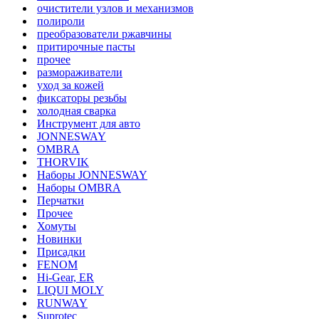
очистители узлов и механизмов
полироли
преобразователи ржавчины
притирочные пасты
прочее
размораживатели
уход за кожей
фиксаторы резьбы
холодная сварка
Инструмент для авто
JONNESWAY
OMBRA
THORVIK
Наборы JONNESWAY
Наборы OMBRA
Перчатки
Прочее
Хомуты
Новинки
Присадки
FENOM
Hi-Gear, ER
LIQUI MOLY
RUNWAY
Suprotec