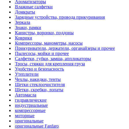
Ароматизаторы
Влажные салфетки
Домкраты
Зарядные устройства, провода прикуривания
Зеркала
Знаки, рамки
Канистры, воронки, поддоны
Коврики
Компрессоры, манометры, насосы
Прикуриватели, держатели, органайзеры и прочее
Пылесосы, мойки и прочее
Салфетки, губки, замша, аппликаторы
Тросы, стяжки для крепления груза
Удобство и безопасность
Утеплители
Чехлы, накидки, тенты
Щетки стеклоочистителя
Щетки, скребки, лопаты
Автомасла
гидравлические
индустриальные
компрессорные
моторные
оригинальные
оригинальные Fanfaro