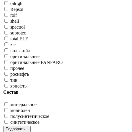
oilright
Repsol
rolf
shell
spectrol
suprotec
total ELF
zic
волга-ойл
оригинальные
оригинальные FANFARO
прочее
роснефть
тнк
ярнефть
Состав
минеральное
молибден
полусинтетическое
синтетическое