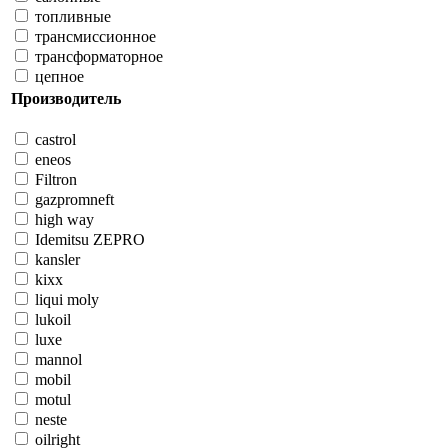
топливные
трансмиссионное
трансформаторное
цепное
Производитель
castrol
eneos
Filtron
gazpromneft
high way
Idemitsu ZEPRO
kansler
kixx
liqui moly
lukoil
luxe
mannol
mobil
motul
neste
oilright