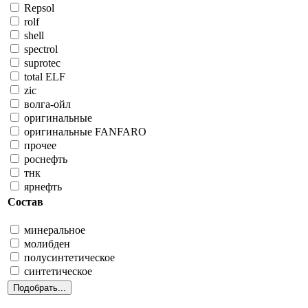
Repsol
rolf
shell
spectrol
suprotec
total ELF
zic
волга-ойл
оригинальные
оригинальные FANFARO
прочее
роснефть
тнк
ярнефть
Состав
минеральное
молибден
полусинтетическое
синтетическое