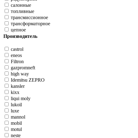
салонные
топливные
трансмиссионное
трансформаторное
цепное
Производитель
castrol
eneos
Filtron
gazpromneft
high way
Idemitsu ZEPRO
kansler
kixx
liqui moly
lukoil
luxe
mannol
mobil
motul
neste