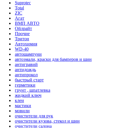
Suprotec
Total
ZIC
Агат
ВМП АВТО
Ойлрайт
Прочие
Тритон
Автохимия
WD-40
автошампуни
автоэмали, краски для бамперов и шин
антигравий
антидождь
антипрокол
быстрый старт
герметики
грунт , шпатлевка
жидкий ключ
клеи
мастики
мовили
очистители для рук
очистители кузова, стекол и шин
очистители салона