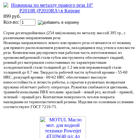
899 руб.
Кол-во:
Серия десятидюймовых (254 мм) ножниц по металлу массой 395 гр., с
различными направлениями реза.
Ножницы направленного левого или правого реза отличаются от ножниц
для прямого расположением рукояток, находящимся под углом к плоскости
реза. Комплексная двухкромоч-ная рабочая часть изготовленных из
хромомолибденовой стали губок инструмента обеспечивает гладкий,
ровный рез материалов сопоставимых по характеристикам
холоднокатаной стали толщиной до 1.2 мм или нержавеющей стали
толщиной до 0.7 мм. Твердость рабочей части зубчатой кромки - 55-60
HRC, режущей кромки - 60-62 HRC обеспечивает высокую
износостойкость и легкость работы, а скрытая в рукоятках возвратная
пружина облегчает работу оператора. Рукоятки снабжаются цветными,
травмобезопасными ПВХ чехлами: красный - левый рез, желтый – прямой,
зеленый – правый рез. Контактная поверхность чехлов покрыта
накладками из термопластической резины. Изделия по основным условиям
соответствуют ГОСТ 7210-75.