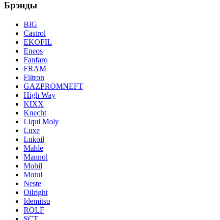
Брэнды
BIG
Castrol
EKOFIL
Eneos
Fanfaro
FRAM
Filtron
GAZPROMNEFT
High Way
KIXX
Knecht
Liqui Moly
Luxe
Lukoil
Mahle
Mannol
Mobil
Motul
Neste
Oilright
Idemitsu
ROLF
SCT