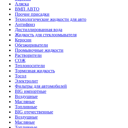
Аляска
ВМП АВТО
Прочие присадки
Технологические жидкости для авто
Антифриз
Дистиллированная вода
Жидкость для стеклоомывателя
Керосин
Обезжириватели
Промывочные жидкости
Растворители
СОЖ
Теплоносители
Тормозная жидкость
Тосол
Электролит
Фильтры для автомобилей
BIG импортные
Воздушные
Масляные
Топливные
BIG отечественные
Воздушные
Масляные
Топливные