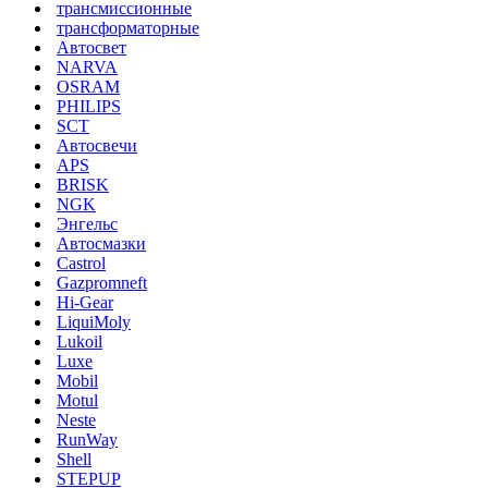
трансмиссионные
трансформаторные
Автосвет
NARVA
OSRAM
PHILIPS
SCT
Автосвечи
APS
BRISK
NGK
Энгельс
Автосмазки
Castrol
Gazpromneft
Hi-Gear
LiquiMoly
Lukoil
Luxe
Mobil
Motul
Neste
RunWay
Shell
STEPUP