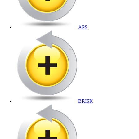
APS
BRISK