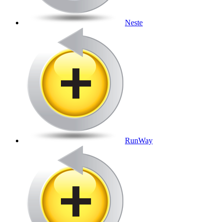
Neste
RunWay