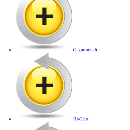
Gazpromneft
Hi-Gear