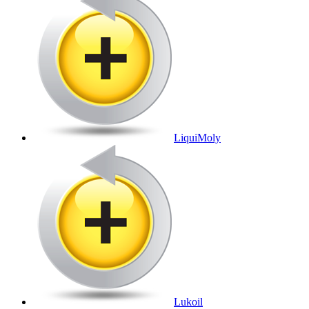
LiquiMoly
Lukoil