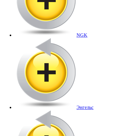
NGK
Энгельс