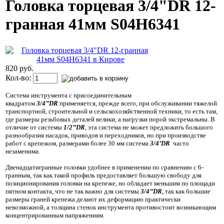
Головка торцевая 3/4"DR 12-
гранная 41мм S04H6341
820 руб.
Кол-во:
Система инструмента с присоединительным
квадратом
3/4’’DR
применяется, прежде всего, при обслуживании тяжелой
транспортной, строительной и сельскохозяйственной техники, то есть там,
где размеры резьбовых деталей велики, а нагрузки порой экстремальны. В
отличие от системы
1/2’’DR
, эта система не может предложить большого
разнообразия насадок, приводов и переходников, но при производстве
работ с крепежом, размерами более 30 мм система
3/4’DR
часто
незаменима.
Двенадцатигранные головки удобнее в применении по сравнению с 6-
гранным, так как такой профиль предоставляет большую свободу для
позиционирования головки на крепеже, но обладает меньшим по площади
пятном контакта, что не так важно для системы
3/4’’DR
, так как большие
размеры граней крепежа делают их деформацию практически
невозможной, а толщина стенок инструмента противостоит возникающим
концентрированным напряжениям.