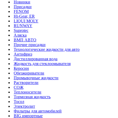
Новинки
Присадки
FENOM
Hi-Gear, ER
LIQUI MOLY
RUNWAY
Suprotec
Аляска
ВМП АВТО
Прочие присадки
Технологические жидкости для авто
Антифриз
Дистиллированная вода
Жидкость для стеклоомывателя
Керосин
Обезжириватели
Промывочные жидкости
Растворители
СОЖ
Теплоносители
Тормозная жидкость
Тосол
Электролит
Фильтры для автомобилей
BIG импортные