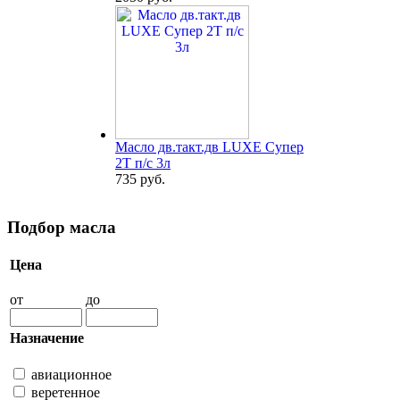
Масло дв.такт.дв LUXE Супер
2Т п/с 3л
735 руб.
Подбор масла
Цена
от
до
Назначение
авиационное
веретенное