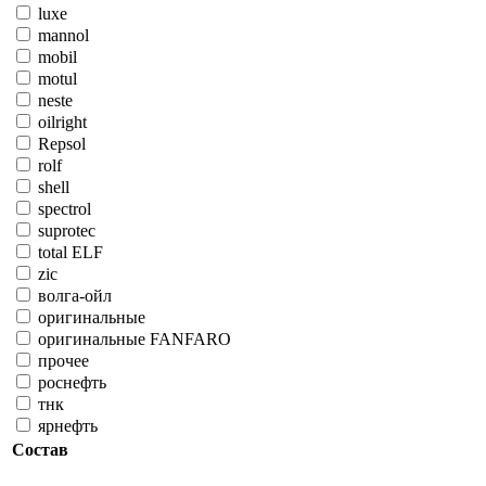
luxe
mannol
mobil
motul
neste
oilright
Repsol
rolf
shell
spectrol
suprotec
total ELF
zic
волга-ойл
оригинальные
оригинальные FANFARO
прочее
роснефть
тнк
ярнефть
Состав