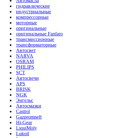
Автомасла
гидравлические
индустриальные
компрессорные
моторные
оригинальные
оригинальные Fanfaro
трансмиссионные
трансформаторные
Автосвет
NARVA
OSRAM
PHILIPS
SCT
Автосвечи
APS
BRISK
NGK
Энгельс
Автосмазки
Castrol
Gazpromneft
Hi-Gear
LiquiMoly
Lukoil