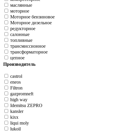
маслянные
моторное
Моторное бензиновое
Моторное дизельное
редукторное
салонные
топливные
трансмиссионное
трансформаторное
цепное
Производитель
castrol
eneos
Filtron
gazpromneft
high way
Idemitsu ZEPRO
kansler
kixx
liqui moly
lukoil