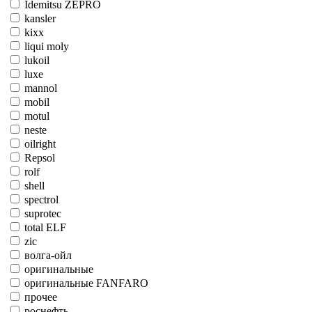
Idemitsu ZEPRO
kansler
kixx
liqui moly
lukoil
luxe
mannol
mobil
motul
neste
oilright
Repsol
rolf
shell
spectrol
suprotec
total ELF
zic
волга-ойл
оригинальные
оригинальные FANFARO
прочее
роснефть