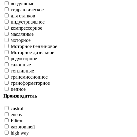
воздушные
гидравлическое
для станков
индустриальное
компрессорное
маслянные
моторное
Моторное бензиновое
Моторное дизельное
редукторное
салонные
топливные
трансмиссионное
трансформаторное
цепное
Производитель
castrol
eneos
Filtron
gazpromneft
high way