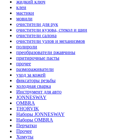
жидкий ключ
клеи
мастики
мовили
очистители для рук
очистители кузова, стекол и шин
очистители салона
очистители узлов и механизмов
полироли
преобразователи ржавчины
притирочные пасты
прочее
размораживатели
уход за кожей
фиксаторы резьбы
холодная сварка
Инструмент для авто
JONNESWAY
OMBRA
THORVIK
Наборы JONNESWAY
Наборы OMBRA
Перчатки
Прочее
Хомуты