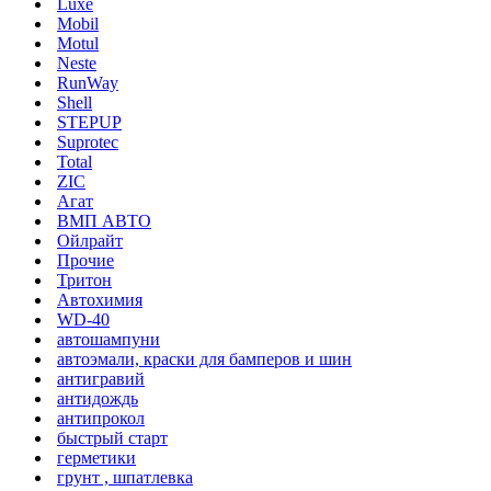
Luxe
Mobil
Motul
Neste
RunWay
Shell
STEPUP
Suprotec
Total
ZIC
Агат
ВМП АВТО
Ойлрайт
Прочие
Тритон
Автохимия
WD-40
автошампуни
автоэмали, краски для бамперов и шин
антигравий
антидождь
антипрокол
быстрый старт
герметики
грунт , шпатлевка