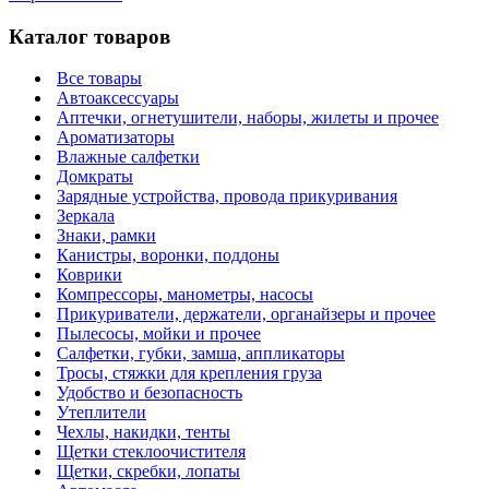
Каталог товаров
Все товары
Автоаксессуары
Аптечки, огнетушители, наборы, жилеты и прочее
Ароматизаторы
Влажные салфетки
Домкраты
Зарядные устройства, провода прикуривания
Зеркала
Знаки, рамки
Канистры, воронки, поддоны
Коврики
Компрессоры, манометры, насосы
Прикуриватели, держатели, органайзеры и прочее
Пылесосы, мойки и прочее
Салфетки, губки, замша, аппликаторы
Тросы, стяжки для крепления груза
Удобство и безопасность
Утеплители
Чехлы, накидки, тенты
Щетки стеклоочистителя
Щетки, скребки, лопаты