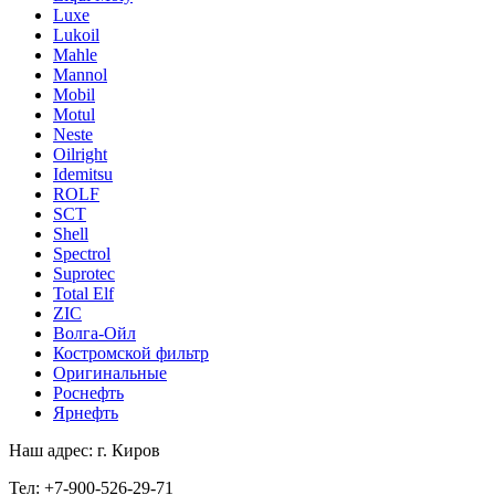
Luxe
Lukoil
Mahle
Mannol
Mobil
Motul
Neste
Oilright
Idemitsu
ROLF
SCT
Shell
Spectrol
Suprotec
Total Elf
ZIC
Волга-Ойл
Костромской фильтр
Оригинальные
Роснефть
Ярнефть
Наш адрес: г. Киров
Тел: +7-900-526-29-71