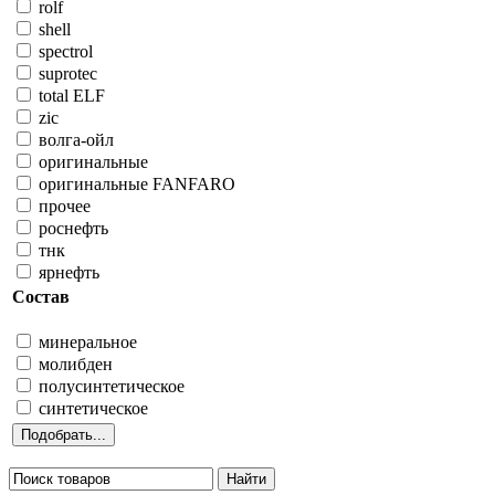
rolf
shell
spectrol
suprotec
total ELF
zic
волга-ойл
оригинальные
оригинальные FANFARO
прочее
роснефть
тнк
ярнефть
Состав
минеральное
молибден
полусинтетическое
синтетическое