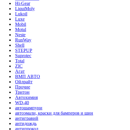
Hi-Gear
LiquiMoly
Lukoil
Luxe
Mobil
Motul
Neste
RunWay
Shell
STEPUP
Suprotec
Total
ZIC
Агат
ВМП АВТО
Ойлрайт
Прочие
Тритон
Автохимия
WD-40
автошампуни
автоэмали, краски для бамперов и шин
антигравий
антидождь
антипрокол