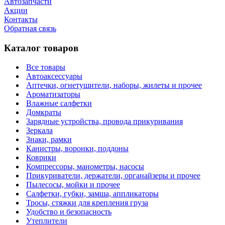
Автозапчасти
Акции
Контакты
Обратная связь
Каталог товаров
Все товары
Автоаксессуары
Аптечки, огнетушители, наборы, жилеты и прочее
Ароматизаторы
Влажные салфетки
Домкраты
Зарядные устройства, провода прикуривания
Зеркала
Знаки, рамки
Канистры, воронки, поддоны
Коврики
Компрессоры, манометры, насосы
Прикуриватели, держатели, органайзеры и прочее
Пылесосы, мойки и прочее
Салфетки, губки, замша, аппликаторы
Тросы, стяжки для крепления груза
Удобство и безопасность
Утеплители