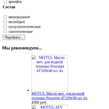
ярнефть
Состав
минеральное
молибден
полусинтетическое
синтетическое
Мы рекомендуем...
MOTUL Масло мот. для водной
техники Powerjet 4T10W40 п/с 4л
4500 руб.