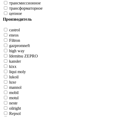
трансмиссионное
трансформаторное
цепное
Производитель
castrol
eneos
Filtron
gazpromneft
high way
Idemitsu ZEPRO
kansler
kixx
liqui moly
lukoil
luxe
mannol
mobil
motul
neste
oilright
Repsol