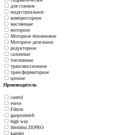
для станков
индустриальное
компрессорное
маслянные
моторное
Моторное бензиновое
Моторное дизельное
редукторное
салонные
топливные
трансмиссионное
трансформаторное
цепное
Производитель
castrol
eneos
Filtron
gazpromneft
high way
Idemitsu ZEPRO
kansler