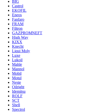
BIG
Castrol
EKOFIL
Eneos
Fanfaro
FRAM
Filtron
GAZPROMNEFT
High Way
KIXX
Knecht
Liqui Moly
Luxe
Lukoil
Mahle
Mannol
Mobil
Motul
Neste
Oilright
Idemitsu
ROLF
SCT
Shell
Spectrol