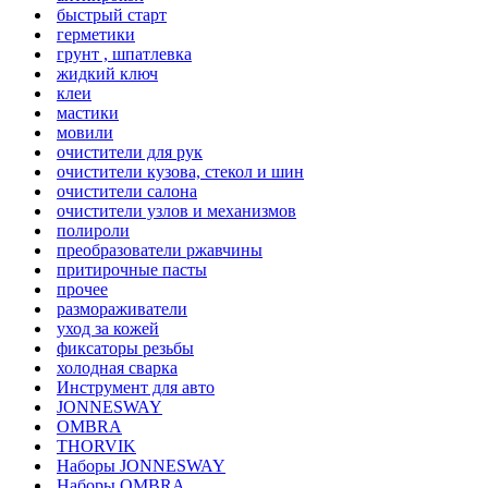
быстрый старт
герметики
грунт , шпатлевка
жидкий ключ
клеи
мастики
мовили
очистители для рук
очистители кузова, стекол и шин
очистители салона
очистители узлов и механизмов
полироли
преобразователи ржавчины
притирочные пасты
прочее
размораживатели
уход за кожей
фиксаторы резьбы
холодная сварка
Инструмент для авто
JONNESWAY
OMBRA
THORVIK
Наборы JONNESWAY
Наборы OMBRA