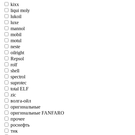
kixx
liqui moly
lukoil
luxe
mannol
mobil
motul
neste
oilright
Repsol
rolf
shell
spectrol
suprotec
total ELF
zic
волга-ойл
оригинальные
оригинальные FANFARO
прочее
роснефть
тнк