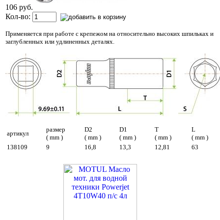
106 руб.
Кол-во:
Применяется при работе с крепежом на относительно высоких шпильках и
заглубленных или удлиненных деталях.
размер
D2
D1
T
L
артикул
( mm )
( mm )
( mm )
( mm )
( mm )
138109
9
16,8
13,3
12,81
63