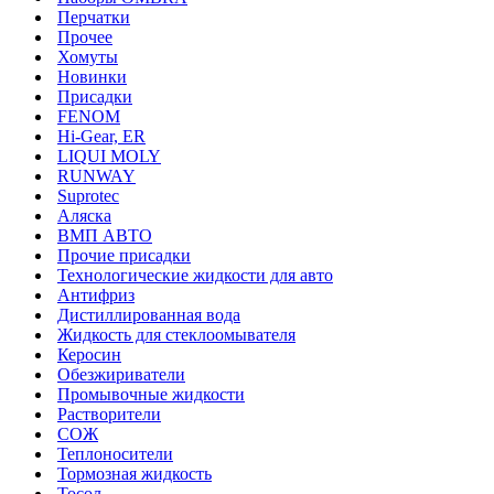
Перчатки
Прочее
Хомуты
Новинки
Присадки
FENOM
Hi-Gear, ER
LIQUI MOLY
RUNWAY
Suprotec
Аляска
ВМП АВТО
Прочие присадки
Технологические жидкости для авто
Антифриз
Дистиллированная вода
Жидкость для стеклоомывателя
Керосин
Обезжириватели
Промывочные жидкости
Растворители
СОЖ
Теплоносители
Тормозная жидкость
Тосол