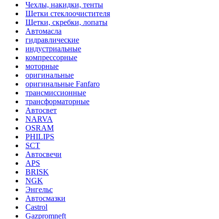
Чехлы, накидки, тенты
Щетки стеклоочистителя
Щетки, скребки, лопаты
Автомасла
гидравлические
индустриальные
компрессорные
моторные
оригинальные
оригинальные Fanfaro
трансмиссионные
трансформаторные
Автосвет
NARVA
OSRAM
PHILIPS
SCT
Автосвечи
APS
BRISK
NGK
Энгельс
Автосмазки
Castrol
Gazpromneft