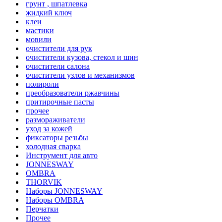
грунт , шпатлевка
жидкий ключ
клеи
мастики
мовили
очистители для рук
очистители кузова, стекол и шин
очистители салона
очистители узлов и механизмов
полироли
преобразователи ржавчины
притирочные пасты
прочее
размораживатели
уход за кожей
фиксаторы резьбы
холодная сварка
Инструмент для авто
JONNESWAY
OMBRA
THORVIK
Наборы JONNESWAY
Наборы OMBRA
Перчатки
Прочее