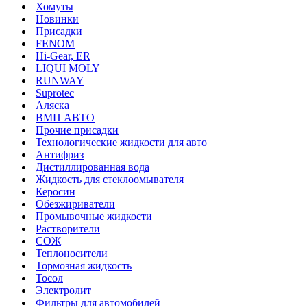
Хомуты
Новинки
Присадки
FENOM
Hi-Gear, ER
LIQUI MOLY
RUNWAY
Suprotec
Аляска
ВМП АВТО
Прочие присадки
Технологические жидкости для авто
Антифриз
Дистиллированная вода
Жидкость для стеклоомывателя
Керосин
Обезжириватели
Промывочные жидкости
Растворители
СОЖ
Теплоносители
Тормозная жидкость
Тосол
Электролит
Фильтры для автомобилей