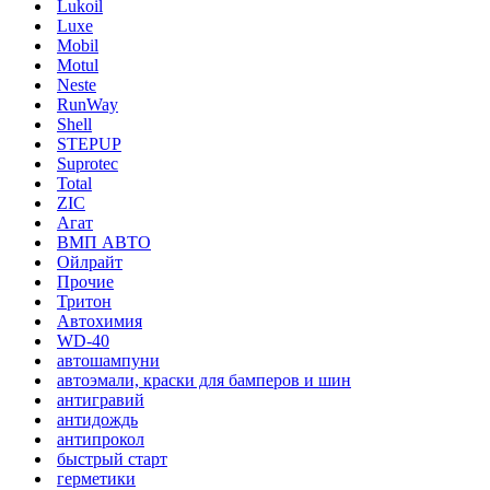
Lukoil
Luxe
Mobil
Motul
Neste
RunWay
Shell
STEPUP
Suprotec
Total
ZIC
Агат
ВМП АВТО
Ойлрайт
Прочие
Тритон
Автохимия
WD-40
автошампуни
автоэмали, краски для бамперов и шин
антигравий
антидождь
антипрокол
быстрый старт
герметики