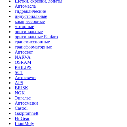
Щетки, скребки, лопаты
Автомасла
гидравлические
индустриальные
компрессорные
моторные
оригинальные
оригинальные Fanfaro
трансмиссионные
трансформаторные
Автосвет
NARVA
OSRAM
PHILIPS
SCT
Автосвечи
APS
BRISK
NGK
Энгельс
Автосмазки
Castrol
Gazpromneft
Hi-Gear
LiquiMoly