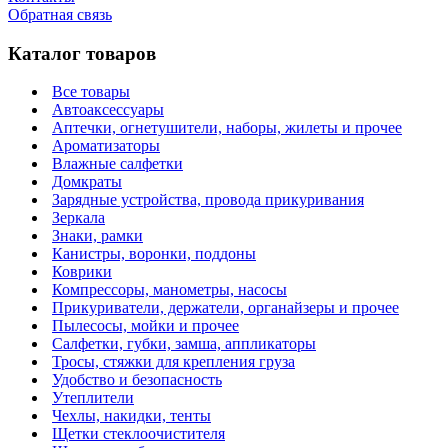
Обратная связь
Каталог товаров
Все товары
Автоаксессуары
Аптечки, огнетушители, наборы, жилеты и прочее
Ароматизаторы
Влажные салфетки
Домкраты
Зарядные устройства, провода прикуривания
Зеркала
Знаки, рамки
Канистры, воронки, поддоны
Коврики
Компрессоры, манометры, насосы
Прикуриватели, держатели, органайзеры и прочее
Пылесосы, мойки и прочее
Салфетки, губки, замша, аппликаторы
Тросы, стяжки для крепления груза
Удобство и безопасность
Утеплители
Чехлы, накидки, тенты
Щетки стеклоочистителя