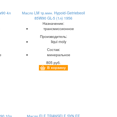
w90 4л
Масло LM тр.мин. Hypoid-Getriebeoil
85W90 GL-5 (1л) 1956
Назначение:
е
трансмиссионное
Производитель:
liqui moly
Состав:
е
минеральное
805 руб.
w90 10л
Масло ELF TRANSELF SYN FE