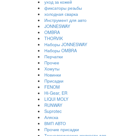
уход за кожей
фиксаторы резьбы
холодная сварка
Инструмент для авто
JONNESWAY
OMBRA
THORVIK
Наборы JONNESWAY
Наборы OMBRA
Перчатки
Прочее
Хомуты
Новинки
Присадки
FENOM
Hi-Gear, ER
LIQUI MOLY
RUNWAY
Suprotec
Аляска
ВМП АВТО
Прочие присадки
Технологические жидкости для