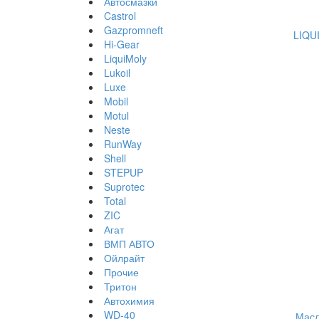
Автосмазки
Castrol
Gazpromneft
LIQU
Hi-Gear
LiquiMoly
Lukoil
Luxe
Mobil
Motul
Neste
RunWay
Shell
STEPUP
Suprotec
Total
ZIC
Агат
ВМП АВТО
Ойлрайт
Прочие
Тритон
Автохимия
WD-40
Масл