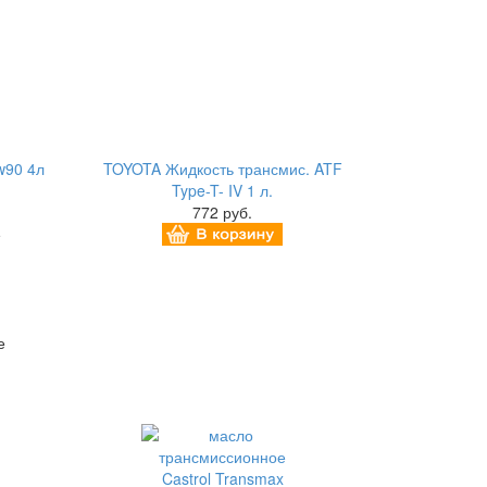
w90 4л
TOYOTA Жидкость трансмис. ATF
Type-T- IV 1 л.
772 руб.
е
е