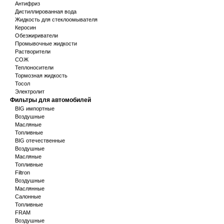
Антифриз
Дистиллированная вода
Жидкость для стеклоомывателя
Керосин
Обезжириватели
Промывочные жидкости
Растворители
СОЖ
Теплоносители
Тормозная жидкость
Тосол
Электролит
Фильтры для автомобилей
BIG импортные
Воздушные
Масляные
Топливные
BIG отечественные
Воздушные
Масляные
Топливные
Filtron
Воздушные
Маслянные
Салонные
Топливные
FRAM
Воздушные