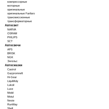
компрессорные
моторные
оригинальные
оригинальные Fanfaro
трансмиссионные
трансформаторные
Автосвет
NARVA
OSRAM
PHILIPS
SCT
Автосвечи
APS
BRISK
NGK
Энгельс
Автосмазки
Castrol
Gazpromneft
Hi-Gear
LiquiMoly
Lukoil
Luxe
Mobil
Motul
Neste
RunWay
Shell