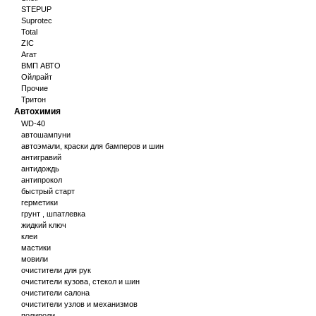
STEPUP
Suprotec
Total
ZIC
Агат
ВМП АВТО
Ойлрайт
Прочие
Тритон
Автохимия
WD-40
автошампуни
автоэмали, краски для бамперов и шин
антигравий
антидождь
антипрокол
быстрый старт
герметики
грунт , шпатлевка
жидкий ключ
клеи
мастики
мовили
очистители для рук
очистители кузова, стекол и шин
очистители салона
очистители узлов и механизмов
полироли