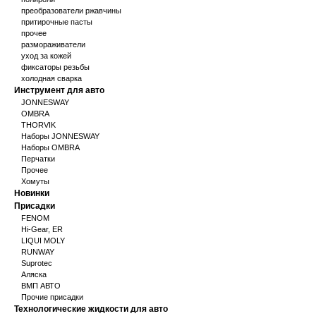
преобразователи ржавчины
притирочные пасты
прочее
размораживатели
уход за кожей
фиксаторы резьбы
холодная сварка
Инструмент для авто
JONNESWAY
OMBRA
THORVIK
Наборы JONNESWAY
Наборы OMBRA
Перчатки
Прочее
Хомуты
Новинки
Присадки
FENOM
Hi-Gear, ER
LIQUI MOLY
RUNWAY
Suprotec
Аляска
ВМП АВТО
Прочие присадки
Технологические жидкости для авто