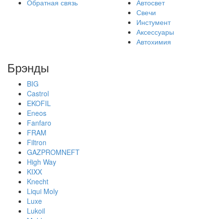
Обратная связь
Автосвет
Свечи
Инстумент
Аксессуары
Автохимия
Брэнды
BIG
Castrol
EKOFIL
Eneos
Fanfaro
FRAM
Filtron
GAZPROMNEFT
High Way
KIXX
Knecht
Liqui Moly
Luxe
Lukoil