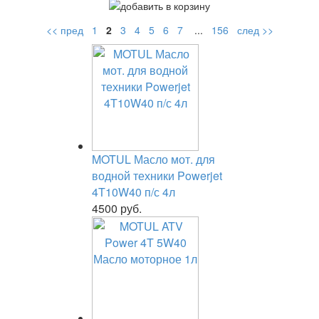
<< пред
1
2
3
4
5
6
7
...
156
след >>
MOTUL Масло мот. для
водной техники Powerjet
4T10W40 п/с 4л
4500 руб.