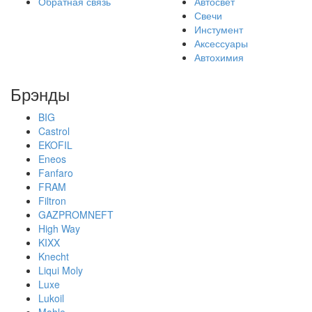
Обратная связь
Автосвет
Свечи
Инстумент
Аксессуары
Автохимия
Брэнды
BIG
Castrol
EKOFIL
Eneos
Fanfaro
FRAM
Filtron
GAZPROMNEFT
High Way
KIXX
Knecht
Liqui Moly
Luxe
Lukoil