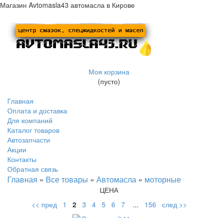
Магазин Avtomasla43 автомасла в Кирове
Моя корзина
(пусто)
Главная
Оплата и доставка
Для компаний
Каталог товаров
Автозапчасти
Акции
Контакты
Обратная связь
Главная
»
Все товары
»
Автомасла
»
моторные
ЦЕНА
<< пред
1
2
3
4
5
6
7
...
156
след >>