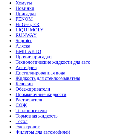
Хомуты
Новинки
Присадки
FENOM
Hi-Gear, ER
LIQUI MOLY
RUNWAY
Suprotec
Аляска
ВМП АВТО
Прочие присадки
Технологические жидкости для авто
Антифриз
Дистиллированная вода
Жидкость для стеклоомывателя
Керосин
Обезжириватели
Промывочные жидкости
Растворители
СОЖ
Теплоносители
Тормозная жидкость
Тосол
Электролит
Фильтры для автомобилей