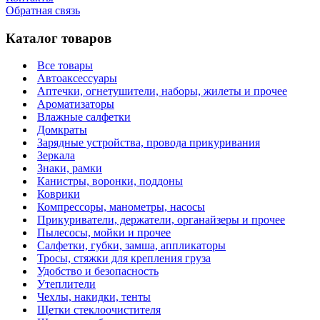
Обратная связь
Каталог товаров
Все товары
Автоаксессуары
Аптечки, огнетушители, наборы, жилеты и прочее
Ароматизаторы
Влажные салфетки
Домкраты
Зарядные устройства, провода прикуривания
Зеркала
Знаки, рамки
Канистры, воронки, поддоны
Коврики
Компрессоры, манометры, насосы
Прикуриватели, держатели, органайзеры и прочее
Пылесосы, мойки и прочее
Салфетки, губки, замша, аппликаторы
Тросы, стяжки для крепления груза
Удобство и безопасность
Утеплители
Чехлы, накидки, тенты
Щетки стеклоочистителя