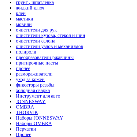
грунт , шпатлевка
жидкий ключ
клеи
мастики
мовили
очистители для рук
очистители кузова, стекол и шин
очистители салона
очистители узлов и механизмов
полироли
преобразователи ржавчины
притирочные пасты
прочее
размораживатели
уход за кожей
фиксаторы резьбы
холодная сварка
Инструмент для авто
JONNESWAY
OMBRA
THORVIK
Наборы JONNESWAY
Наборы OMBRA
Перчатки
Прочее