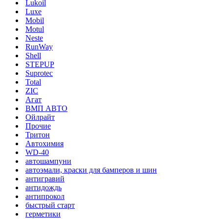
Lukoil
Luxe
Mobil
Motul
Neste
RunWay
Shell
STEPUP
Suprotec
Total
ZIC
Агат
ВМП АВТО
Ойлрайт
Прочие
Тритон
Автохимия
WD-40
автошампуни
автоэмали, краски для бамперов и шин
антигравий
антидождь
антипрокол
быстрый старт
герметики