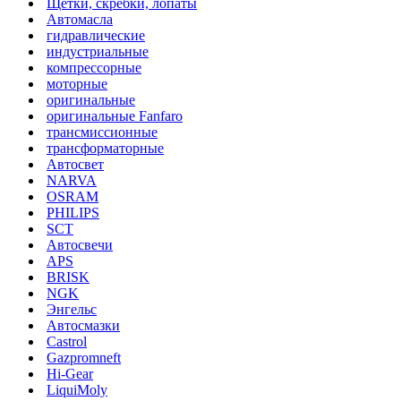
Щетки, скребки, лопаты
Автомасла
гидравлические
индустриальные
компрессорные
моторные
оригинальные
оригинальные Fanfaro
трансмиссионные
трансформаторные
Автосвет
NARVA
OSRAM
PHILIPS
SCT
Автосвечи
APS
BRISK
NGK
Энгельс
Автосмазки
Castrol
Gazpromneft
Hi-Gear
LiquiMoly