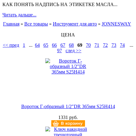
КАК ПОНЯТЬ НАДПИСЬ НА ЭТИКЕТКЕ МАСЛА...
Читать дальше...
Главная
»
Все товары
»
Инструмент для авто
»
JONNESWAY
ЦЕНА
<< пред
1
...
64
65
66
67
68
69
70
71
72
73
74
...
97
след >>
Вороток Г-образный 1/2"DR 365мм S25H414
1331 руб.