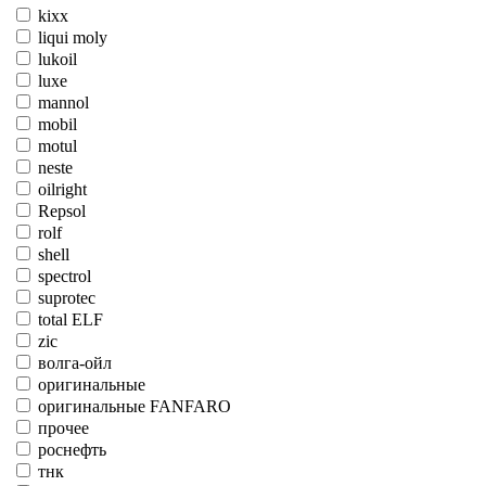
kixx
liqui moly
lukoil
luxe
mannol
mobil
motul
neste
oilright
Repsol
rolf
shell
spectrol
suprotec
total ELF
zic
волга-ойл
оригинальные
оригинальные FANFARO
прочее
роснефть
тнк