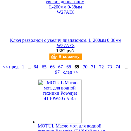
Ключ разводной с увелич.диапазоном, L-200мм 0-38мм
W27AE8
1362 руб.
<< пред
1
...
64
65
66
67
68
69
70
71
72
73
74
...
97
след >>
MOTUL Масло мот. для водной