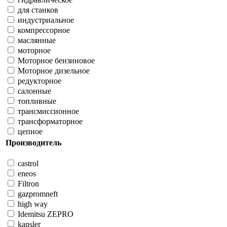
для станков
индустриальное
компрессорное
маслянные
моторное
Моторное бензиновое
Моторное дизельное
редукторное
салонные
топливные
трансмиссионное
трансформаторное
цепное
Производитель
castrol
eneos
Filtron
gazpromneft
high way
Idemitsu ZEPRO
kansler