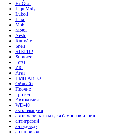
Hi-Gear
LiquiMoly
Lukoil
Luxe
Mobil
Motul
Neste
RunWay
Shell
STEPUP
Suprotec
Total
ZIC
Агат
ВМП АВТО
Ойлрайт
Прочие
Тритон
Автохимия
WD-40
автошампуни
автоэмали, краски для бамперов и шин
антигравий
антидождь
антипрокол