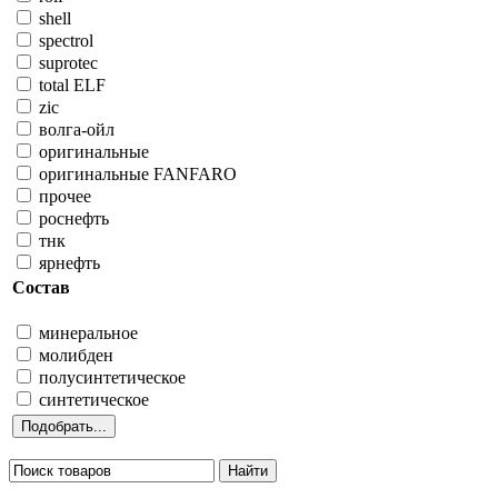
shell
spectrol
suprotec
total ELF
zic
волга-ойл
оригинальные
оригинальные FANFARO
прочее
роснефть
тнк
ярнефть
Состав
минеральное
молибден
полусинтетическое
синтетическое