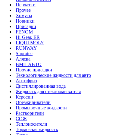
Перчатки
Прочее
Хомуты
Новинки
Присадки
FENOM
Hi-Gear, ER
LIQUI MOLY
RUNWAY
Suprotec
Аляска
ВМП АВТО
Прочие присадки
Технологические жидкости для авто
Антифриз
Дистиллированная вода
Жидкость для стеклоомывателя
Керосин
Обезжириватели
Промывочные жидкости
Растворители
СОЖ
Теплоносители
Тормозная жидкость
Тосол