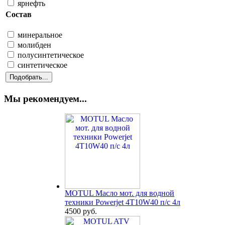
ярнефть
Состав
минеральное
молибден
полусинтетическое
синтетическое
Мы рекомендуем...
MOTUL Масло мот. для водной
техники Powerjet 4T10W40 п/с 4л
4500 руб.