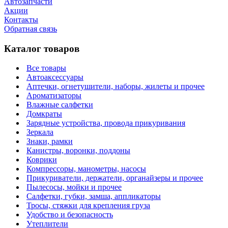
Автозапчасти
Акции
Контакты
Обратная связь
Каталог товаров
Все товары
Автоаксессуары
Аптечки, огнетушители, наборы, жилеты и прочее
Ароматизаторы
Влажные салфетки
Домкраты
Зарядные устройства, провода прикуривания
Зеркала
Знаки, рамки
Канистры, воронки, поддоны
Коврики
Компрессоры, манометры, насосы
Прикуриватели, держатели, органайзеры и прочее
Пылесосы, мойки и прочее
Салфетки, губки, замша, аппликаторы
Тросы, стяжки для крепления груза
Удобство и безопасность
Утеплители