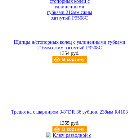
Щипцы д/стопорных колец с удлиненными губками
216мм.сжим загнутый P9508C
1354 руб.
Трещотка c шарниром 3/8"DR 36 зубцов, 238мм R4103
1355 руб.