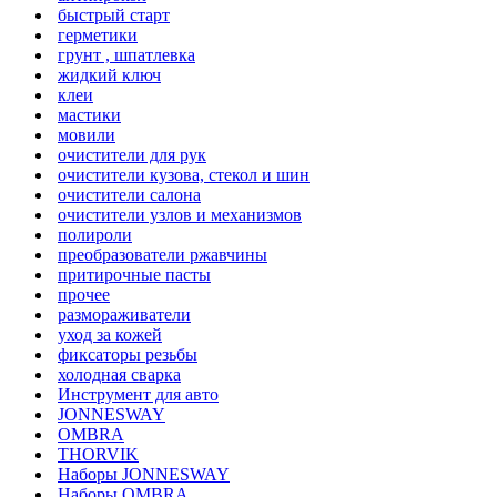
быстрый старт
герметики
грунт , шпатлевка
жидкий ключ
клеи
мастики
мовили
очистители для рук
очистители кузова, стекол и шин
очистители салона
очистители узлов и механизмов
полироли
преобразователи ржавчины
притирочные пасты
прочее
размораживатели
уход за кожей
фиксаторы резьбы
холодная сварка
Инструмент для авто
JONNESWAY
OMBRA
THORVIK
Наборы JONNESWAY
Наборы OMBRA