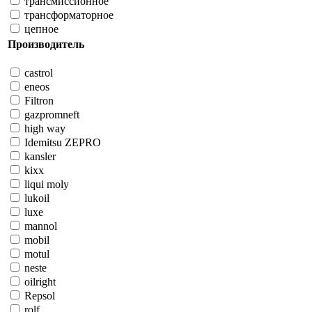
трансмиссионное
трансформаторное
цепное
Производитель
castrol
eneos
Filtron
gazpromneft
high way
Idemitsu ZEPRO
kansler
kixx
liqui moly
lukoil
luxe
mannol
mobil
motul
neste
oilright
Repsol
rolf