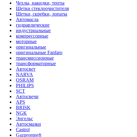
Чехлы, накидки, тенты
Щетки стеклоочистителя
Щетки, скребки, лопаты
Автомасла
гидравлические
индустриальные
компрессорные
моторные
оригинальные
оригинальные Fanfaro
трансмиссионные
трансформаторные
Автосвет
NARVA
OSRAM
PHILIPS
SCT
Автосвечи
APS
BRISK
NGK
Энгельс
Автосмазки
Castrol
Gazpromneft