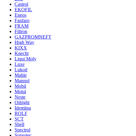
Castrol
EKOFIL
Eneos
Fanfaro
FRAM
Filtron
GAZPROMNEFT
High Way
KIXX
Knecht
Liqui Moly
Luxe
Lukoil
Mahle
Mannol
Mobil
Motul
Neste
Oilright
Idemitsu
ROLF
SCT
Shell
Spectrol
Suprotec