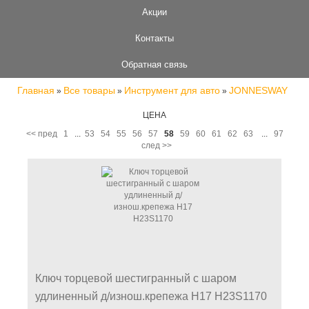
Акции
Контакты
Обратная связь
Главная
Все товары
Инструмент для авто
JONNESWAY
»
»
»
ЦЕНА
<< пред
1
...
53
54
55
56
57
58
59
60
61
62
63
...
97
след >>
Ключ торцевой шестигранный с шаром
удлиненный д/изнош.крепежа Н17 Н23S1170