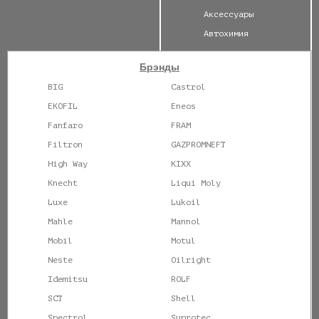
Аксессуары
Автохимия
Брэнды
BIG
Castrol
EKOFIL
Eneos
Fanfaro
FRAM
Filtron
GAZPROMNEFT
High Way
KIXX
Knecht
Liqui Moly
Luxe
Lukoil
Mahle
Mannol
Mobil
Motul
Neste
Oilright
Idemitsu
ROLF
SCT
Shell
Spectrol
Suprotec