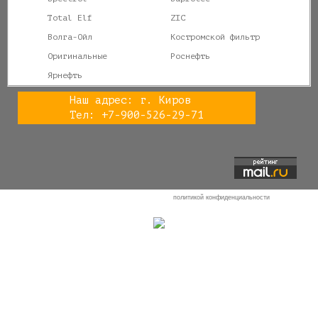
Total Elf
ZIC
Волга-Ойл
Костромской фильтр
Оригинальные
Роснефть
Ярнефть
Наш адрес: г. Киров
Тел: +7-900-526-29-71
Отправляя любую форму на сайте, вы соглашаетесь с
политикой конфиденциальности
данного сайта