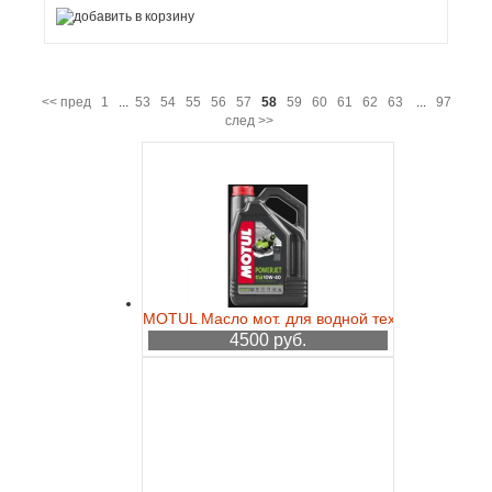
<< пред
1
...
53
54
55
56
57
58
59
60
61
62
63
...
97
след >>
MOTUL Масло мот. для водной техники Powerje
4500 руб.