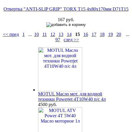
Отвертка "ANTI-SLIP GRIP" TORX T15 4х80х170мм D71T15
167 руб.
<< пред
1
...
10
11
12
13
14
15
16
17
18
19
20
...
97
след >>
MOTUL Масло мот. для водной
техники Powerjet 4T10W40 п/с 4л
4500 руб.