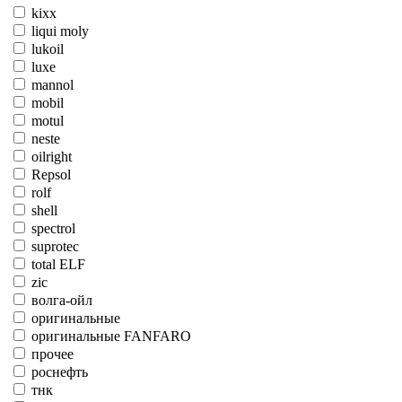
kixx
liqui moly
lukoil
luxe
mannol
mobil
motul
neste
oilright
Repsol
rolf
shell
spectrol
suprotec
total ELF
zic
волга-ойл
оригинальные
оригинальные FANFARO
прочее
роснефть
тнк