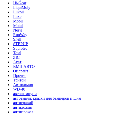
Hi-Gear
LiquiMoly
Lukoil
Luxe
Mobil
Motul
Neste
RunWay
Shell
STEPUP
Suprotec
Total
ZIC
Агат
ВМП АВТО
Ойлрайт
Прочие
Тритон
Автохимия
WD-40
автошампуни
автоэмали, краски для бамперов и шин
антигравий
антидождь
антипрокол