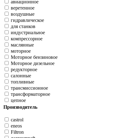
авиационное
веретенное
воздушные
гидравлическое
для станков
индустриальное
компрессорное
маслянные
моторное
Моторное бензиновое
Моторное дизельное
редукторное
салонные
топливные
трансмиссионное
трансформаторное
цепное
Производитель
castrol
eneos
Filtron