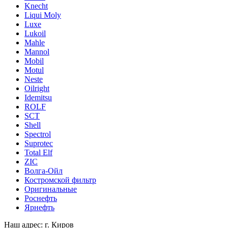
Knecht
Liqui Moly
Luxe
Lukoil
Mahle
Mannol
Mobil
Motul
Neste
Oilright
Idemitsu
ROLF
SCT
Shell
Spectrol
Suprotec
Total Elf
ZIC
Волга-Ойл
Костромской фильтр
Оригинальные
Роснефть
Ярнефть
Наш адрес: г. Киров