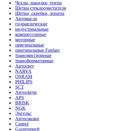
Чехлы, накидки, тенты
Щетки стеклоочистителя
Щетки, скребки, лопаты
Автомасла
гидравлические
индустриальные
компрессорные
моторные
оригинальные
оригинальные Fanfaro
трансмиссионные
трансформаторные
Автосвет
NARVA
OSRAM
PHILIPS
SCT
Автосвечи
APS
BRISK
NGK
Энгельс
Автосмазки
Castrol
Gazpromneft