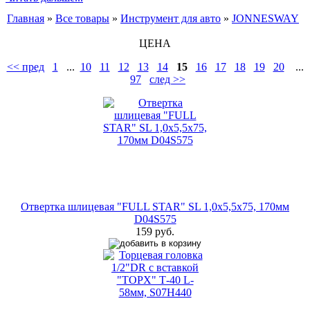
Главная
»
Все товары
»
Инструмент для авто
»
JONNESWAY
ЦЕНА
<< пред
1
...
10
11
12
13
14
15
16
17
18
19
20
...
97
след >>
Отвертка шлицевая "FULL STAR" SL 1,0х5,5х75, 170мм
D04S575
159 руб.