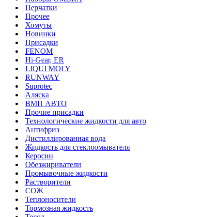
Перчатки
Прочее
Хомуты
Новинки
Присадки
FENOM
Hi-Gear, ER
LIQUI MOLY
RUNWAY
Suprotec
Аляска
ВМП АВТО
Прочие присадки
Технологические жидкости для авто
Антифриз
Дистиллированная вода
Жидкость для стеклоомывателя
Керосин
Обезжириватели
Промывочные жидкости
Растворители
СОЖ
Теплоносители
Тормозная жидкость
Тосол