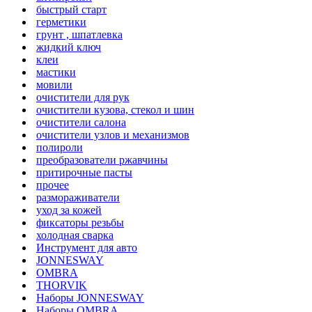
быстрый старт
герметики
грунт , шпатлевка
жидкий ключ
клеи
мастики
мовили
очистители для рук
очистители кузова, стекол и шин
очистители салона
очистители узлов и механизмов
полироли
преобразователи ржавчины
притирочные пасты
прочее
размораживатели
уход за кожей
фиксаторы резьбы
холодная сварка
Инструмент для авто
JONNESWAY
OMBRA
THORVIK
Наборы JONNESWAY
Наборы OMBRA