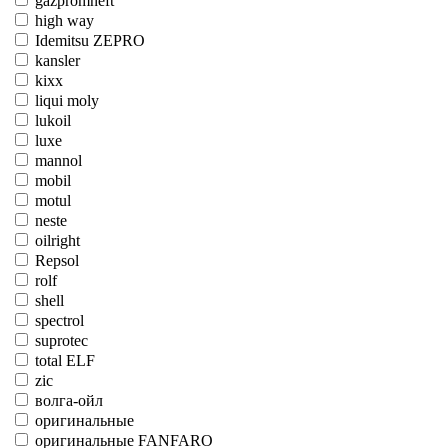
gazpromneft
high way
Idemitsu ZEPRO
kansler
kixx
liqui moly
lukoil
luxe
mannol
mobil
motul
neste
oilright
Repsol
rolf
shell
spectrol
suprotec
total ELF
zic
волга-ойл
оригинальные
оригинальные FANFARO