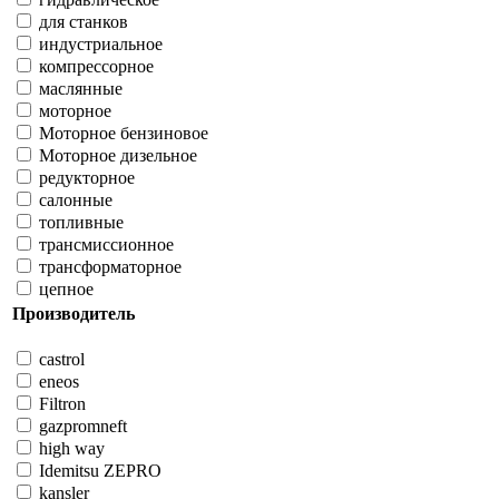
для станков
индустриальное
компрессорное
маслянные
моторное
Моторное бензиновое
Моторное дизельное
редукторное
салонные
топливные
трансмиссионное
трансформаторное
цепное
Производитель
castrol
eneos
Filtron
gazpromneft
high way
Idemitsu ZEPRO
kansler