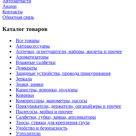
Автозапчасти
Акции
Контакты
Обратная связь
Каталог товаров
Все товары
Автоаксессуары
Аптечки, огнетушители, наборы, жилеты и прочее
Ароматизаторы
Влажные салфетки
Домкраты
Зарядные устройства, провода прикуривания
Зеркала
Знаки, рамки
Канистры, воронки, поддоны
Коврики
Компрессоры, манометры, насосы
Прикуриватели, держатели, органайзеры и прочее
Пылесосы, мойки и прочее
Салфетки, губки, замша, аппликаторы
Тросы, стяжки для крепления груза
Удобство и безопасность
Утеплители