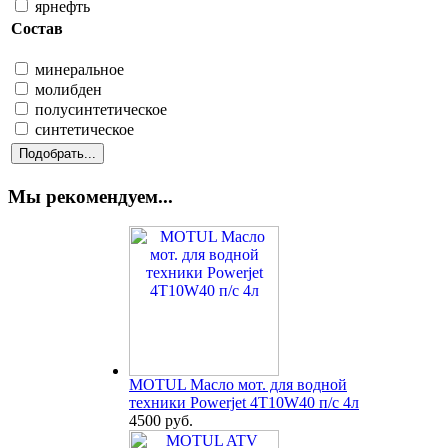
ярнефть
Состав
минеральное
молибден
полусинтетическое
синтетическое
Мы рекомендуем...
MOTUL Масло мот. для водной
техники Powerjet 4T10W40 п/с 4л
4500 руб.