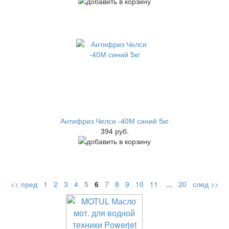
Антифриз Челси -40М синий 5кг
394 руб.
<< пред
1
2
3
4
5
6
7
8
9
10
11
...
20
след >>