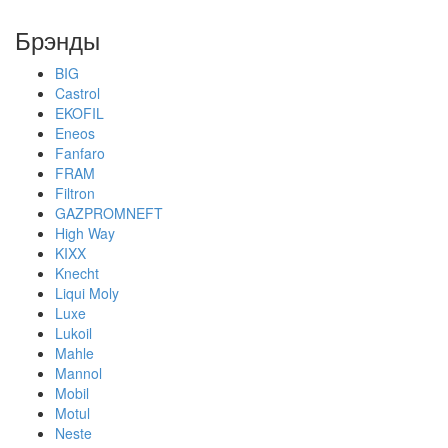
Брэнды
BIG
Castrol
EKOFIL
Eneos
Fanfaro
FRAM
Filtron
GAZPROMNEFT
High Way
KIXX
Knecht
Liqui Moly
Luxe
Lukoil
Mahle
Mannol
Mobil
Motul
Neste